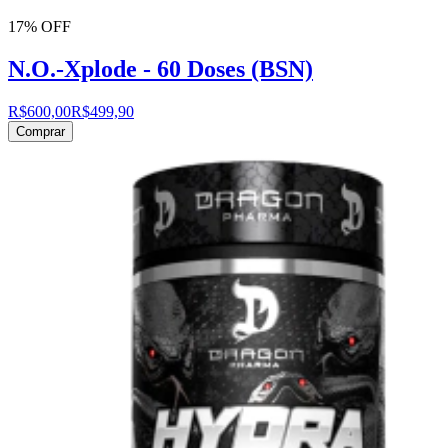
17% OFF
N.O.-Xplode - 60 Doses (BSN)
R$600,00
R$499,90
Comprar